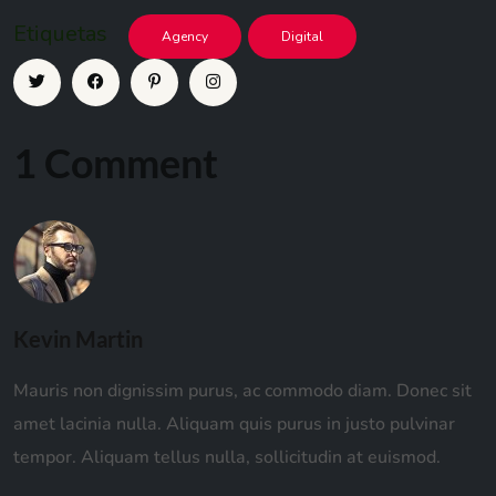
Etiquetas
Agency
Digital
1 Comment
Kevin Martin
Mauris non dignissim purus, ac commodo diam. Donec sit
amet lacinia nulla. Aliquam quis purus in justo pulvinar
tempor. Aliquam tellus nulla, sollicitudin at euismod.