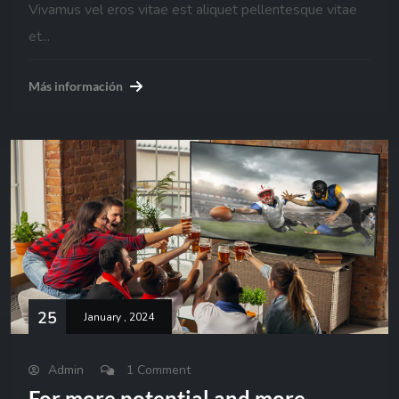
Vivamus vel eros vitae est aliquet pellentesque vitae
et...
Más información
25
January , 2024
Admin
1 Comment
For more potential and more