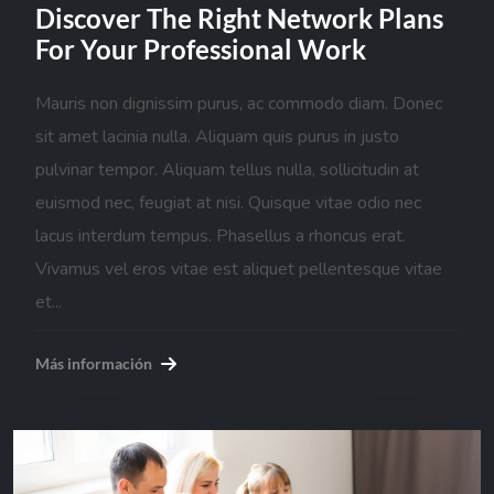
Discover The Right Network Plans
For Your Professional Work
Mauris non dignissim purus, ac commodo diam. Donec
sit amet lacinia nulla. Aliquam quis purus in justo
pulvinar tempor. Aliquam tellus nulla, sollicitudin at
euismod nec, feugiat at nisi. Quisque vitae odio nec
lacus interdum tempus. Phasellus a rhoncus erat.
Vivamus vel eros vitae est aliquet pellentesque vitae
et...
Más información