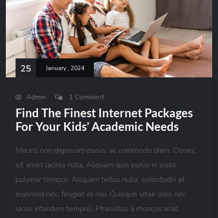
25
January , 2024
Admin
1 Comment
Find The Finest Internet Packages
For Your Kids’ Academic Needs
Mauris non dignissim purus, ac commodo diam. Donec
sit amet lacinia nulla. Aliquam quis purus in justo
pulvinar tempor. Aliquam tellus nulla, sollicitudin at
euismod nec, feugiat at nisi. Quisque vitae odio nec
lacus interdum tempus. Phasellus a rhoncus erat.