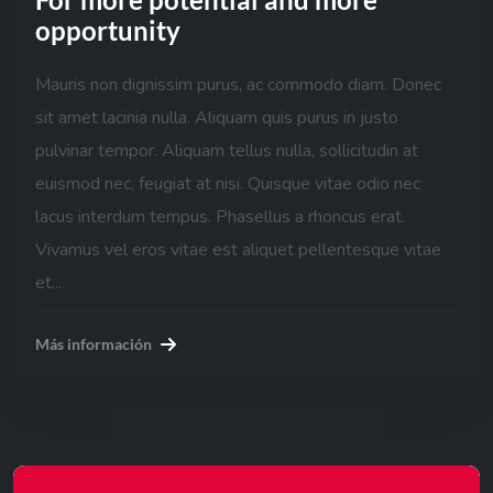
opportunity
Mauris non dignissim purus, ac commodo diam. Donec
sit amet lacinia nulla. Aliquam quis purus in justo
pulvinar tempor. Aliquam tellus nulla, sollicitudin at
euismod nec, feugiat at nisi. Quisque vitae odio nec
lacus interdum tempus. Phasellus a rhoncus erat.
Vivamus vel eros vitae est aliquet pellentesque vitae
et...
Más información